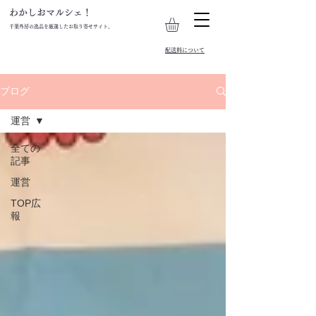
わかしおマルシェ！
千葉外房の逸品を厳選したお取り寄せサイト。
​配送料について
ブログ
運営
全ての
記事
運営
TOP広
報