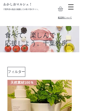
わかしおマルシェ！
千葉外房の逸品を厳選したお取り寄せサイト。
​配送料について
食べて、楽しんで
応援しよう。千葉外房。
フィルター
天然素材100％