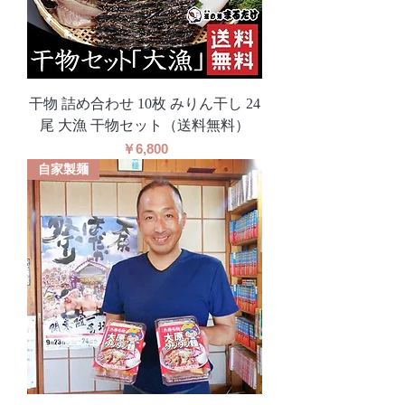
干物 詰め合わせ 10枚 みりん干し 24
尾 大漁 干物セット（送料無料）
価格
￥6,800
自家製麺