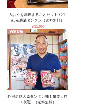
みおやを満喫まるごとセット 和牛
A5＆勝浦タンタン（送料無料）
価格
￥11,000
自家製麺
外房名物大原タンタン麺！麺屋大原
〈冷蔵〉（送料無料）