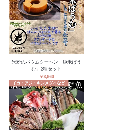
米粉のバウムクーヘン「純米ばう
む」2種セット
価格
￥3,860
イカ・アジ・キンメダイなど