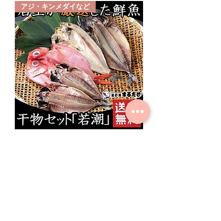
アジ・キンメダイなど
干物 詰め合わせ 5枚 干物セット 若
潮 ギフト（送料無料）
価格
￥3,344
地元でも人気の焼菓子