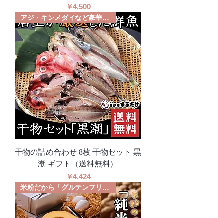
価格
￥4,500
アジ・キンメダイなど豪華セット
干物の詰め合わせ 8枚 干物セット 黒
潮 ギフト（送料無料）
価格
￥4,424
米粉だから「グルテンフリー」