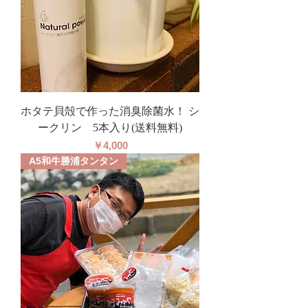
ホタテ貝殻で作った消臭除菌水！ シ
ークリン 5本入り(送料無料)
価格
￥4,000
A5和牛勝浦タンタン