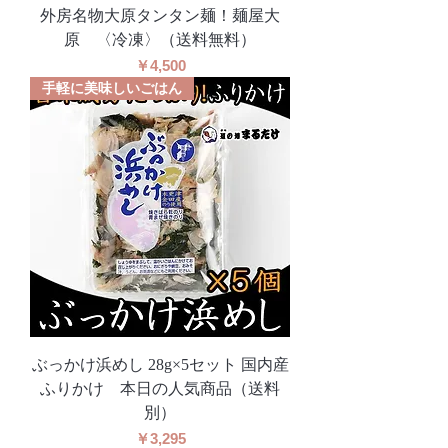
外房名物大原タンタン麺！麺屋大
原 〈冷凍〉（送料無料）
価格
￥4,500
手軽に美味しいごはん
ぶっかけ浜めし 28g×5セット 国内産
ふりかけ 本日の人気商品（送料
別）
価格
￥3,295