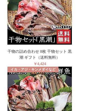
干物の詰め合わせ 8枚 干物セット 黒
潮 ギフト（送料無料）
価格
￥4,424
イカ・アジ・キンメダイなど