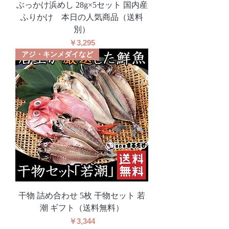
ぶっかけ浜めし 28g×5セット 国内産
ふりかけ 本日の人気商品（送料
別）
価格
￥3,295
アジ・キンメダイなど
干物 詰め合わせ 5枚 干物セット 若
潮 ギフト（送料無料）
価格
￥3,344