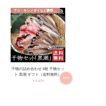
アジ・キンメダイなど豪華セット
イカ・アジ・キンメダイ
干物の詰め合わせ 8枚 干物セッ
干物 詰め合わせ 10枚
ト 黒潮 ギフト（送料無料）
し 24尾 大漁 干物セ
価格
￥4,424
新商品情報やセール情報な