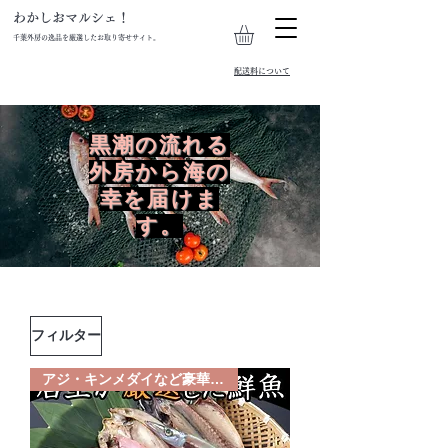
わかしおマルシェ！
千葉外房の逸品を厳選したお取り寄せサイト。
​配送料について
黒潮の流れる
外房から海の
幸を届けま
す。
フィルター
アジ・キンメダイなど豪華セット